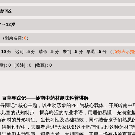
楼中区
7 ~ 12岁
（剩余名额:
0
）
:
10
分 迟到:
-5
分 请假:
-5
分 未到:
-5
分 早退:
-5
分 (
负数表示扣
赞]
:
0
[关注]
:
0
[收藏]
:
0
：百草寻踪记
——岭南中药材趣味科普讲解
草寻踪记” 核心主题，以生动形象的PPT为核心载体，开展岭南
岁少年儿童的认知特点，摒弃晦涩的专业术语，用通俗易懂、充满童
解药材的外形特征、生长习性及基础功效，同时结合孩子们熟悉
。讲解过程中，志愿者通过“大家认识这
个
吗
”
“谁见过这种药材”
引导他们主动观察、积极思考、大胆回答，开启一场有趣的百草