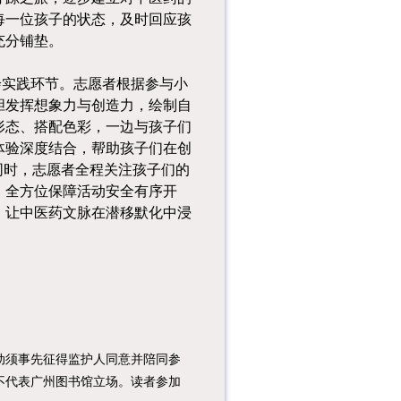
课程内容：1.趣味科
每一位孩子的状态，及时回应孩
普小课堂：了解立秋
充分铺垫。
的由来、物候特征、
传统习俗...
绘实践环节。志愿者根据参与小
课程内容：本次课堂
胆发挥想象力与创造力，绘制自
将带领小读者了解编
形态、搭配色彩，一边与孩子们
程中的造型切换、移
动控制、随...
体验深度结合，帮助孩子们在创
课程内容：1.组织亲
同时，志愿者全程关注孩子们的
子家庭和青少年过三
，全方位保障活动安全有序开
关：准备红色中国、
，让中医药文脉在潜移默化中浸
传统中国...
须事先征得监护人同意并陪同参
不代表广州图书馆立场。读者参加