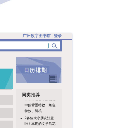
广州数字图书馆
|
登录
活动内容本次课堂将
同类推荐
带领小读者了解编程
中的背景特效、角色
特效、随机...
?各位大小朋友注意
啦！本期的文学后花
园，特意请来了两位