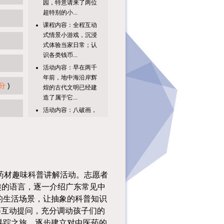
超特别的小...
课程内容：全程互动
式情景小游戏，沉浸
式体验当家日常；认
识各类钱币...
活动内容：早在两千
年前，地中海沿岸辉
煌的古代文明已经建
分
)
造了属于它...
活动内容：八破画，
又叫“锦灰堆”，是一
种几近消失的中国传
统绘画艺...
活动主题活动时间活
动地点见圕识广：玩
转信息检索8月10日
中药材趣味科普讲解活动。志愿者
（周一）...
趣的语言，逐一介绍广东常见中
【活动主题】书中
的生活场景，让抽象的科普知识
有“钱”坤：启蒙理财
智慧，播种财富梦想
等互动提问，充分调动孩子们的
【活动时间...
寻踪之旅，逐步建立对中医药的