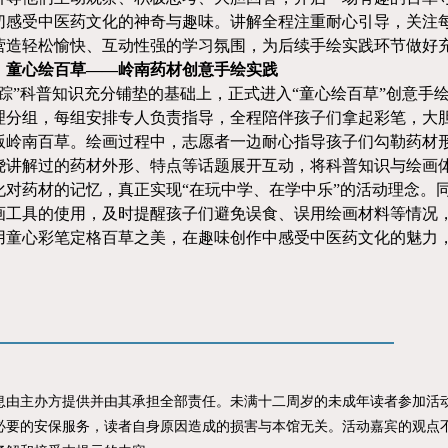
切感受中医药文化的神奇与趣味。讲解全程注重耐心引导，关注
营造轻松愉快、互动性强的学习氛围，为后续手绘实践环节做好
：童心绘百草
——岭南药材创意手绘实践
寻踪”科普知识充分铺垫的基础上，正式进入“童心绘百草”创意手
理分组，每组安排专人负责指导，全程陪伴孩子们拿起彩笔，大
版岭南百草。绘画过程中，志愿者一边耐心指导孩子们勾勒药材
绕讲解过的药材外形、特点等话题展开互动，将科普知识与绘画
化对药材的记忆，真正实现“在玩中学、在学中乐”的活动理念。
画工具的使用，及时提醒孩子们避免误食、误用绘画材料等情况
用童心彩笔定格百草之美，在趣味创作中感受中医药文化的魅力
主办方提供并由其承担全部责任。未满十二周岁的未成年读者参加活动
必要的安保服务，读者自身原因造成的损害与本馆无关。活动嘉宾的观点