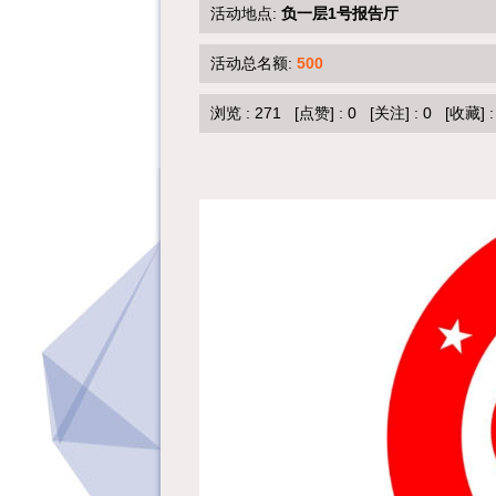
活动地点:
负一层1号报告厅
活动总名额:
500
浏览 :
271
[点赞]
:
0
[关注]
:
0
[收藏]