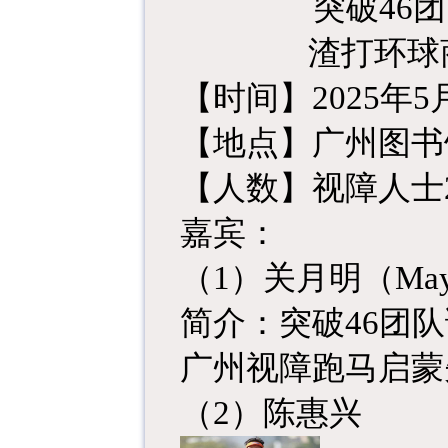
突破
46
渣打环球
【时间】
2025年5
【
地点
】
广州图书
【
人数
】
视障人士
嘉宾
：
（
1）关月明
（
Ma
简介：突破
46团
广州视障跑马启蒙
（
2）陈惠兴