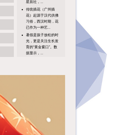
传统插花（广州插
花）起源于汉代供佛
习俗，西汉时期，花
已作为一种艺...
暑假是孩子放松的时
光，更是关注生长发
育的“黄金窗口”。数
据显示，...
书香深处“阅己”，非
遗韵里“栖心”。处暑
将至，暑气渐消，金
商之气...
别补短板了放大优
势，才是正解！一场
讲座，三个收获:①
一本书的智慧...
很多家长都有这样的
疑惑：为什么大部分
孩子天生痴迷恐龙、
昆虫这类奇...
阅见美好·一席一季