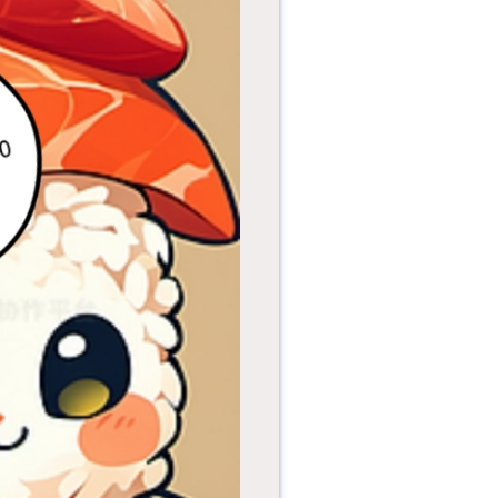
——在书香中喝懂广
州的四季。“阅见四
季·花城茶...
传统插花（广州插
花）起源于汉代供佛
习俗，西汉时期，花
已作为一种艺...