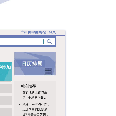
广州数字图书馆
|
登录
“极地科考日常工
作”展示了科学家们
同类推荐
在极地的工作与生
活，包括科考设...
穿越千年诗酒江湖，
走进李白的光影梦
境?你是否曾梦想，
与“诗仙”李...