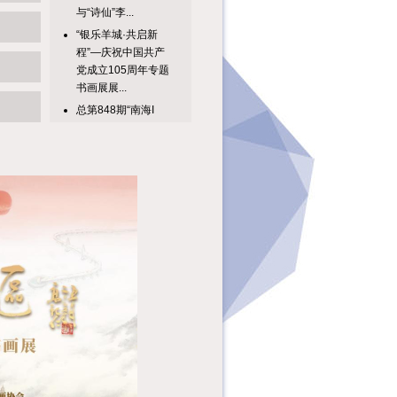
“银乐羊城·共启新
程”—庆祝中国共产
党成立105周年专题
书画展展...
总第848期“南海I
号”出土“酒墱”印文罐
隐藏的历史细节主讲
人：...
骏行万象——岭南当
代人物画家骏马主题
作品邀请展 展览时
间：202...
在信息多元发展的今
天，阅读早已跨越载
体边界，从纸页延伸
至云端。本...
春风拂面，四月芳菲
未尽，万物都在时光
里舒展生长。在这个
广州读书月...