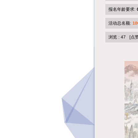
报名年龄要求:
活动总名额:
10
浏览 :
47
[点赞