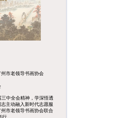
在中国文化
中，“马”是一个意蕴
极其丰富的象征符
号，象征人才：常
以...
熟悉的旋律在空气里
漫开时你是否也停下
了手中的忙碌？当那
些鲜活的画...
“粤城千姿•雄心不
移”广州城市变迁历
程展展览时间：
2026年7月...
广州市老领导书画协会
会
届三中全会精神，学深悟透
同志主动融入新时代志愿服
广州市老领导书画协会联合
举行。