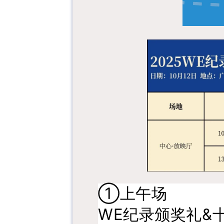
①上午场
WE纪录颁奖礼&