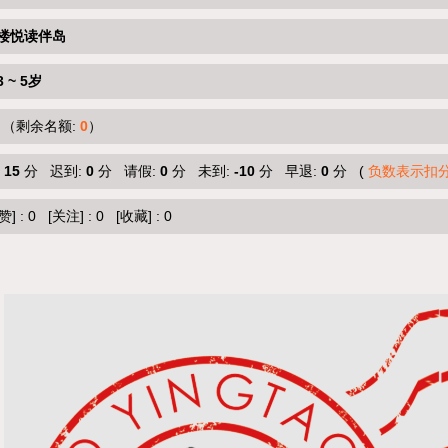
楼悦读伴岛
3 ~ 5岁
（剩余名额:
0
）
:
15
分 迟到:
0
分 请假:
0
分 未到:
-10
分 早退:
0
分 (
负数表示扣
赞]
:
0
[关注]
:
0
[收藏]
:
0