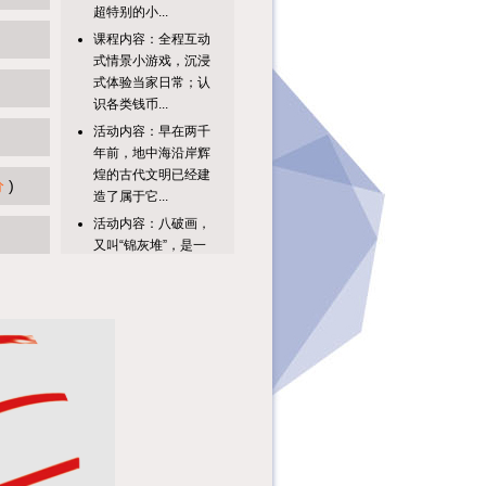
课程内容：全程互动
式情景小游戏，沉浸
式体验当家日常；认
识各类钱币...
活动内容：早在两千
年前，地中海沿岸辉
煌的古代文明已经建
造了属于它...
分
)
活动内容：八破画，
又叫“锦灰堆”，是一
种几近消失的中国传
统绘画艺...
活动主题活动时间活
动地点见圕识广：玩
转信息检索8月10日
（周一）...
【活动主题】书中
有“钱”坤：启蒙理财
智慧，播种财富梦想
【活动时间...
课程内容：1.趣味科