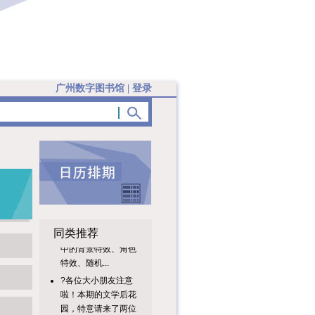
广州数字图书馆
|
登录
活动内容本次课堂将
带领小读者了解编程
同类推荐
中的背景特效、角色
特效、随机...
?各位大小朋友注意
啦！本期的文学后花
园，特意请来了两位
超特别的小...