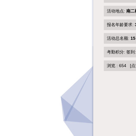
活动地点:
南二
报名年龄要求:
活动总名额:
15
考勤积分: 签到
浏览 :
654
[点