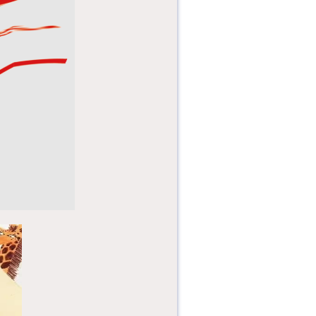
普小课堂：了解立秋
的由来、物候特征、
传统习俗...
课程内容：本次课堂
将带领小读者了解编
程中的造型切换、移
动控制、随...
课程内容：1.组织亲
子家庭和青少年过三
关：准备红色中国、
传统中国...