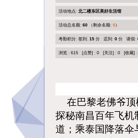
活动地点:
北二楼东区美好生活馆
活动总名额:
60
（剩余名额:
0
）
考勤积分: 签到:
15
分 迟到:
0
分 请假:
浏览 :
615
[点赞]
:
0
[关注]
:
0
[收藏]
在巴黎老佛爷顶
探秘南昌百年飞机
道；乘泰国降落伞