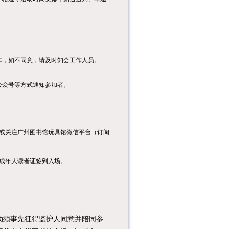
课程内容：1.趣味科
普小课堂：了解立秋
的由来、物候特征、
传统习俗...
课程内容：本次课堂
将带领小读者了解编
作，如不同意，请及时知会工作人员。
程中的造型切换、移
动控制、随...
公众号等方式通知参加者。
课程内容：1.组织亲
子家庭和青少年过三
关：准备红色中国、
传统中国...
或关注广州图书馆玩具馆微信平台（订阅
成年人读者证签到入场。
须事先征得监护人同意并陪同参