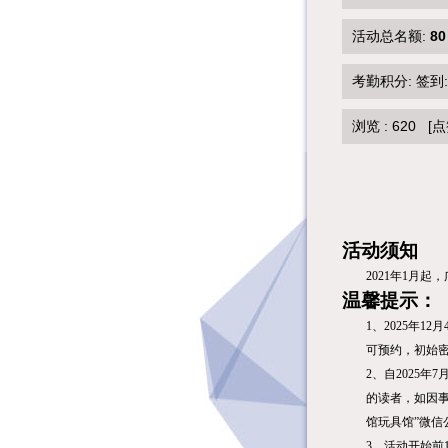
活动总名额:
80
考勤积分: 签到
浏览 :
620
[点
活动须知
2021
年
1
月起，
温馨提示：
1
、
2025年12
月
可预约，初始密
2、自2025
的读者，如因事
馆玩具馆”微
3、活动开始前