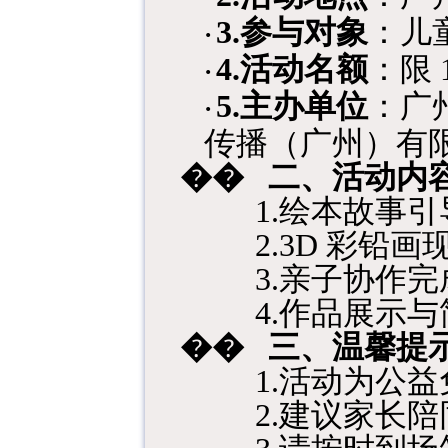
3.
参与对象
：儿
·
4.
活动名额
：限
·
5.
主办单位
：广
·
传播（广州）有
��
二、
活动内
1.绘本故事
2.3D 彩铅
3.亲子协作
4.作品展示
��
三、
温馨提
1.活动为公
2.建议家长