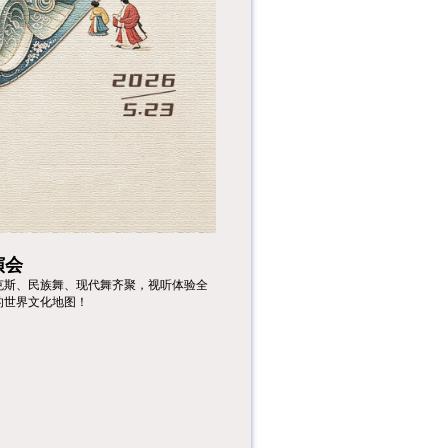
【音乐零距离】第67
期：“百年号角·万里
荣光”铜管专场音乐
会九十...
重要提示：1.因座位
有限，为避免资源浪
费，本活动不为迟到
者保留座...
报名注意事项：1.因
座位有限，为避免资
源浪费，本活动不为
迟到者保...
演会
克斯、民族舞、现代舞齐聚，视听体验全
的世界文化地图！