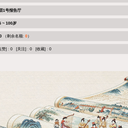
层1号报告厅
6 ~ 100岁
0
（剩余名额:
0
）
点赞]
:
0
[关注]
:
0
[收藏]
:
0