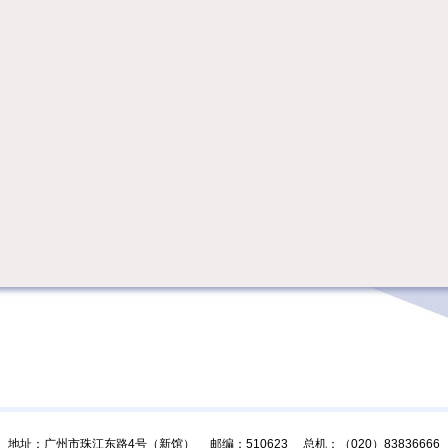
地址：广州市珠江东路4号（新馆） 邮编：510623 总机：（020）83836666