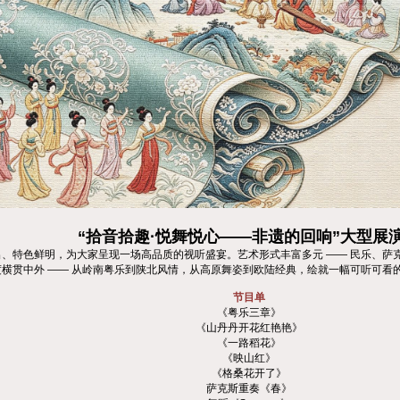
“拾音拾趣·悦舞悦心——非遗的回响”大型展
、特色鲜明，为大家呈现一场高品质的视听盛宴。艺术形式丰富多元 —— 民乐、萨
横贯中外 —— 从岭南粤乐到陕北风情，从高原舞姿到欧陆经典，绘就一幅可听可看
节目单
《粤乐三章》
《山丹丹开花红艳艳》
《一路稻花》
《映山红》
《格桑花开了》
萨克斯重奏《春》