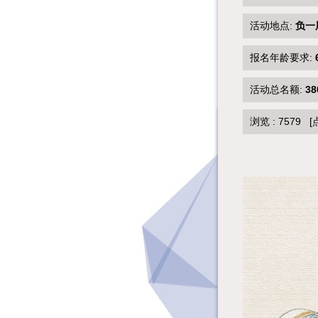
活动地点:
负一
报名年龄要求:
活动总名额:
38
浏览 :
7579
[