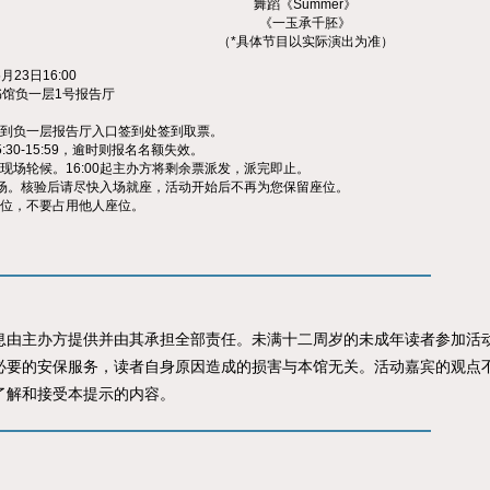
舞蹈《Summer》
《一玉承千胚》
（*具体节目以实际演出为准）
23日16:00
馆负一层1号报告厅
请到负一层报告厅入口签到处签到取票。
:30-15:59，逾时则报名名额失效。
可现场轮候。16:00起主办方将剩余票派发，派完即止。
开始入场。核验后请尽快入场就座，活动开始后不再为您保留座位。
一位，不要占用他人座位。
主办方提供并由其承担全部责任。未满十二周岁的未成年读者参加活动
必要的安保服务，读者自身原因造成的损害与本馆无关。活动嘉宾的观点
了解和接受本提示的内容。