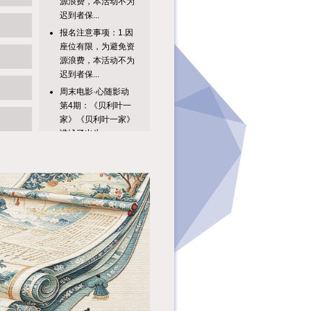
迟到者保...
报名注意事项：1.因
座位有限，为避免资
源浪费，本活动不为
迟到者保...
周末电影·心随影动
第4期：《贝利叶一
家》《贝利叶一家》
讲述了出生...
1.因座位有限，为避
免资源浪费，本活动
不为迟到者保留座
位，请已报...
音乐零距离第68期：
少年莫扎特的烦恼
——古典音乐名人堂
系列202...
周末电影·心随影动
第3期：《伯德小
姐》青春期是一个充
满着迷茫与困...