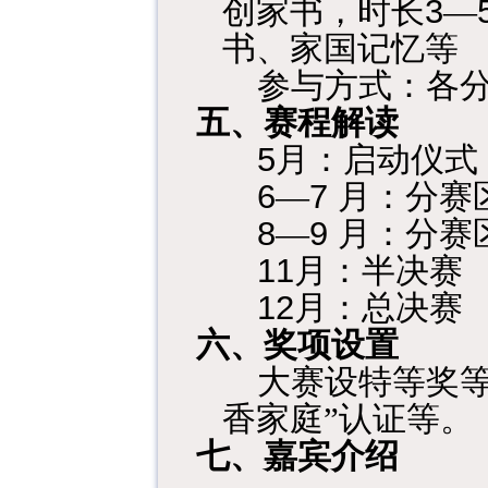
3
创家书，时长
—
书、家国记忆等
参与方式：各
五、赛程解读
5
月：启动仪式
6
7
—
月：分赛
8
9
—
月：分赛
11
月：半决赛
12
月：总决赛
六、奖项设置
大赛设特等奖等
香家庭”认证等。
七、嘉宾介绍