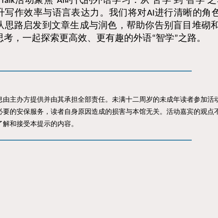
Talk
“
AI
‘
’
‘
’
升写作效率与语言表达力
。
我们将对
进行清晰的角
AI
从思路启发到文章生成与润色
，
帮助你告别盲目堆砌
思考
，
一起探索更高效
、
更有趣的外语
智学
之路
。
“
”
主办方提供并由其承担全部责任。未满十二周岁的未成年读者参加活动
必要的安保服务，读者自身原因造成的损害与本馆无关。活动嘉宾的观点
了解和接受本提示的内容。