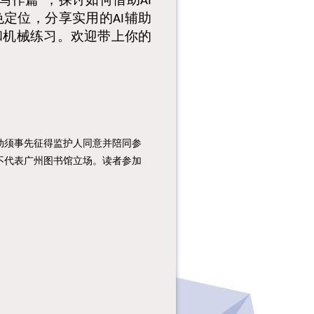
”
AI
色定位
，
分享实用的
辅助
AI
和机械练习
。
欢迎带上你的
须事先征得监护人同意并陪同参
不代表广州图书馆立场。读者参加