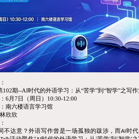
：
第
102
期
--
AI时代的外语学习：从“苦学”到“智学”
之写作
：
6
月
7
日（周日）
10:30-12:00
：南六楼语言学习馆
林欣欣
：
词不达意
？
外语写作曾是一场孤独的跋涉
，
而
时代
AI
活动聚焦
时代的外语学习
：
从
苦学
到
智学
之