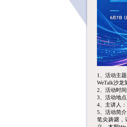
1、
活动主题
WeTalk沙龙
2、
活动时间
3、
活动地点
4、
主讲人：
5、
活动简介
笔尖踌躇
，
义
。
本期