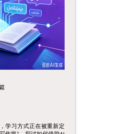
一、活动主题：
WeTalk沙龙第98期--
解锁全运知识，感受
湾区...
一、活动信息：
WeTalk英语聊天室
第6期--我的二十时
代MyT...
1、活动主题：
WeTalk沙龙第103
期--英语创意自我介
绍小技...
篇
，
学习方式正在被重新定
写作篇
，
探讨如何借助