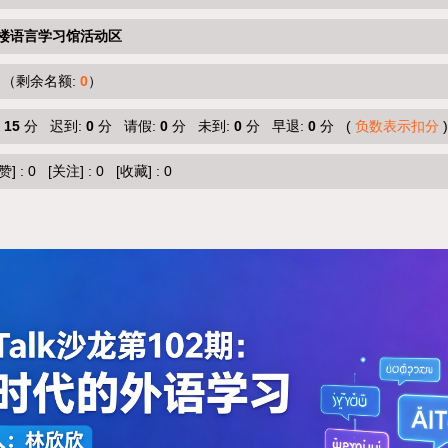
楼语言学习馆活动区
（剩余名额:
0
）
:
15
分 迟到:
0
分 请假:
0
分 未到:
0
分 早退:
0
分 (
负数表示扣分
)
赞]
:
0
[关注]
:
0
[收藏]
:
0