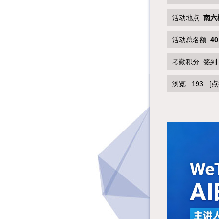
活动地点:
南六
活动总名额:
40
考勤积分: 签到
浏览 :
193
[点