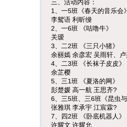
三、活动内容：
1、一5班《春天的音乐会
李鸳语 利昕缦
2、一6班 《咕噜牛》
关瑷
3、二2班 《三只小猪》
余丽嫣 余彦宏 吴雨轩、
4、二3班 《长袜子皮皮》
余芷樱
5、三1班 《夏洛的网》
彭楚媛 高一航 王思齐?
6、三5班、三6班《昆虫
张雅琪 李承宇 江宸霖?
7、四2班 《卧底机器人》
许耀文 许耀允