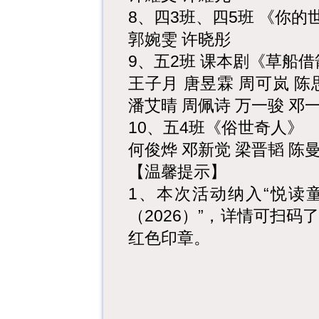
8、四3班、四5班 《你的
郭婉雯 许晓彤
9、五2班 课本剧《草船
王子月 唐昱霖 周可岚 陈
潘艾晴 周佩诗 万一骏 邓
10、五4班《俗世奇人》
何俊烨 邓新觉 梁晋韬 陈
【温馨提示】
1、本次活动纳入“悦读
（2026）”，详情可扫
红色印章。