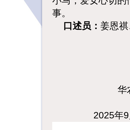
小马，爱女心切的
事。
口述员：
姜恩祺
华
2025
年
9