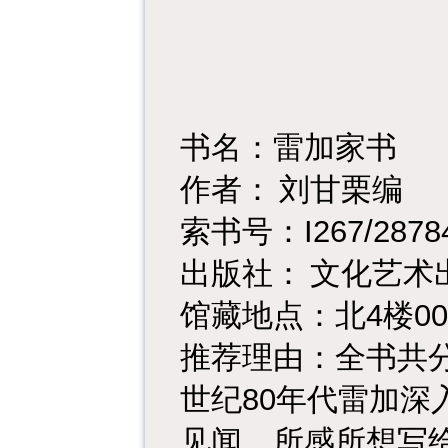
书名：雷加家书
作者：
刘甘栗编
I267/2878
索书号：
出版社：
文化艺术
4
00
馆藏地点：北
楼
推荐理由：全书共
80
世纪
年代雷加深
见闻、所感所想写