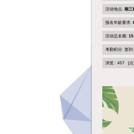
活动地点:
南三
报名年龄要求:
活动总名额:
15
考勤积分: 签到
浏览 :
457
[点