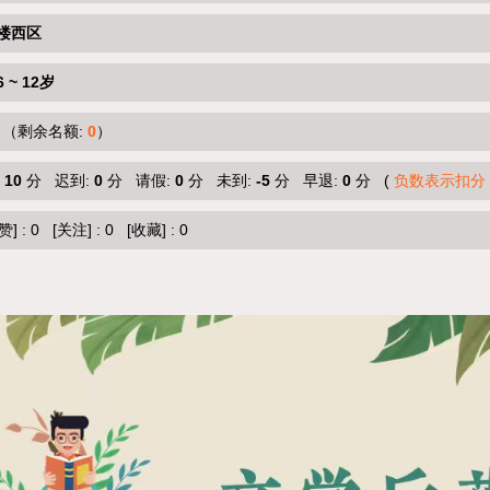
楼西区
6 ~ 12岁
（剩余名额:
0
）
:
10
分 迟到:
0
分 请假:
0
分 未到:
-5
分 早退:
0
分 (
负数表示扣分
赞]
:
0
[关注]
:
0
[收藏]
:
0