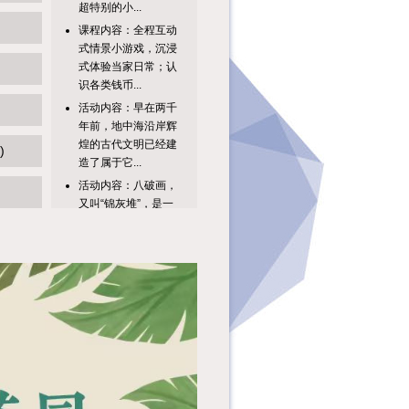
课程内容：全程互动
式情景小游戏，沉浸
式体验当家日常；认
识各类钱币...
活动内容：早在两千
年前，地中海沿岸辉
煌的古代文明已经建
造了属于它...
)
活动内容：八破画，
又叫“锦灰堆”，是一
种几近消失的中国传
统绘画艺...
活动主题活动时间活
动地点见圕识广：玩
转信息检索8月10日
（周一）...
【活动主题】书中
有“钱”坤：启蒙理财
智慧，播种财富梦想
【活动时间...
课程内容：1.趣味科