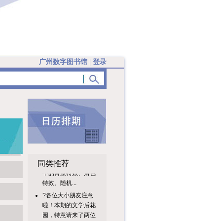
广州数字图书馆
|
登录
活动内容本次课堂将
带领小读者了解编程
同类推荐
中的背景特效、角色
特效、随机...
?各位大小朋友注意
啦！本期的文学后花
园，特意请来了两位
超特别的小...