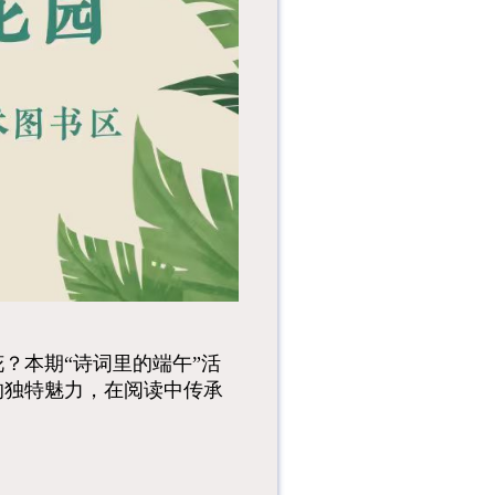
普小课堂：了解立秋
的由来、物候特征、
传统习俗...
课程内容：本次课堂
将带领小读者了解编
程中的造型切换、移
动控制、随...
课程内容：1.组织亲
子家庭和青少年过三
关：准备红色中国、
传统中国...
？本期“诗词里的端午”活
的独特魅力，在阅读中传承