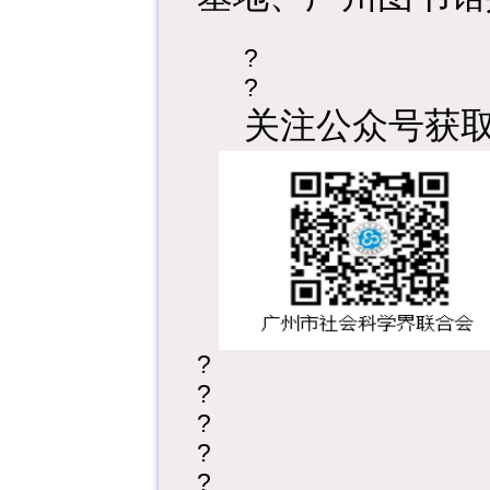
?
?
关注公众号获
?
?
?
?
?