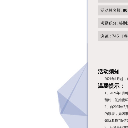
活动总名额:
80
考勤积分: 签到
浏览 :
745
[点
活动须知
2021
年
1
月起，
温馨提示：
1
、
2026年1
月8
预约，初始密码
2、自2025
的读者，如因事
馆玩具馆”微
3、活动开始前