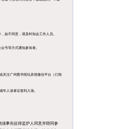
课程内容：本次课堂
将带领小读者了解编
程中的造型切换、移
动控制、随...
课程内容：1.组织亲
作，如不同意，请及时知会工作人员。
子家庭和青少年过三
关：准备红色中国、
传统中国...
公众号等方式通知参加者。
活动内容本次课堂将
带领小读者了解编程
中的背景特效、角色
特效、随机...
或关注广州图书馆玩具馆微信平台（订阅
成年人读者证签到入场。
须事先征得监护人同意并陪同参