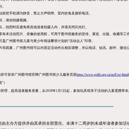
分。
始前把手机调为静音，禁止大声喧哗、室内饮食及接听电话。
权，请勿拍摄视频。
私，拍照时应避免将其他读者拍摄入内，并请关闭闪光灯。
享有本活动照片、录像的使用权，可用于图书馆服务的宣传、展览、出版、收藏等工
可盖广州图书馆儿童与青少年阅读攀登计划的
“
活动达人
”
印章。
力等因素，广州图书馆可以对原定活动作出相应调整，并以电话、短讯、邮件、微信
内容可登录广州图书馆官网广州图书馆少儿服务页面
https://www.gzlib.org.cn/actFcst.jhtml
馆
”
）
动管理，提高读者服务质量，从
2018
年
1
月
1
日起，参加玩具馆亲子活动的儿童需携带未
主办方提供并由其承担全部责任。未满十二周岁的未成年读者参加活动