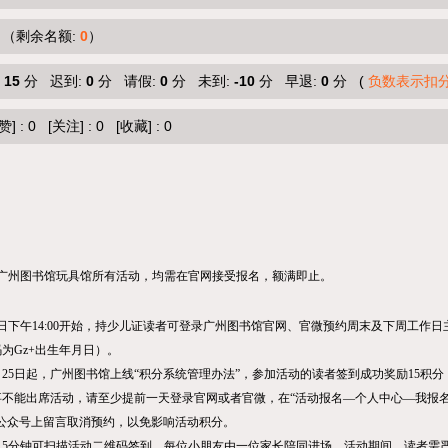
（剩余名额:
0
）
:
15
分 迟到:
0
分 请假:
0
分 未到:
-10
分 早退:
0
分 (
负数表示扣
赞]
:
0
[关注]
:
0
[收藏]
:
0
广州图书馆玩具馆所有活动，均需在官网接受报名，额满即止。
日下午
14:00
开始，持少儿证读者可登录广州图书馆官网、官微预约周末及下周工作日
为Gz+出生年月日）。
年7月25日起，广州图书馆上线“积分系统管理办法”，参加活动的读者签到成功奖励15积
不能出席活动，请至少提前一天登录官网或者官微，在“活动报名—个人中心—我报名
信公众号上留言取消预约，以免影响活动积分。
15分钟可扫描活动二维码签到，每位小朋友由一位家长陪同进场，活动期间，读者需