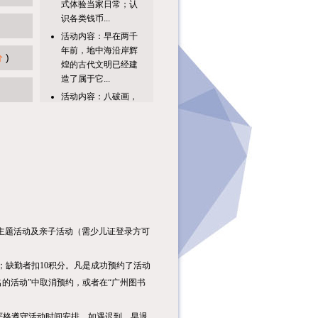
识各类钱币...
活动内容：早在两千
年前，地中海沿岸辉
分
)
煌的古代文明已经建
造了属于它...
活动内容：八破画，
又叫“锦灰堆”，是一
种几近消失的中国传
统绘画艺...
活动主题活动时间活
动地点见圕识广：玩
转信息检索8月10日
（周一）...
【活动主题】书中
有“钱”坤：启蒙理财
主题活动及亲子活动（需少儿证登录方可
智慧，播种财富梦想
【活动时间...
分；缺勤者扣10积分。凡是成功预约了活动
课程内容：1.趣味科
的活动”中取消预约，或者在“广州图书
普小课堂：了解立秋
的由来、物候特征、
传统习俗...
严格遵守活动时间安排，如遇迟到、早退