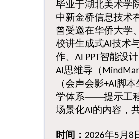
毕业于湖北美术学
中新金桥信息技术
曾受邀在华侨大学
校讲生成式
技术
AI
作、
智能设计
AI PPT
思维导
（
AI
MindMan
（
会声会影
脚本
+AI
学体系——提示工
场景化
的内容，
AI
时间
：
年
月
2026
5
8