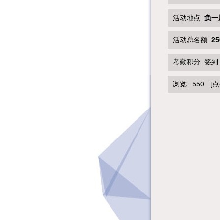
活动地点:
负一
活动总名额:
25
考勤积分: 签到
浏览 :
550
[点