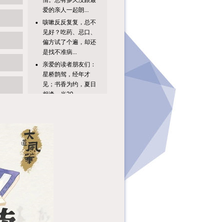
爱的亲人一起朗...
咳嗽反反复复，总不
见好？吃药、忌口、
偏方试了个遍，却还
是找不准病...
亲爱的读者朋友们：
星桥鹊驾，经年才
见；书香为约，夏日
相逢。当20...
单人答题不过瘾？精
彩升级，趣味加倍！
8月广图专属双人知
识达人挑战...
亲爱的读者朋友
们：“纤云弄巧，飞
星传恨，银汉迢迢暗
度。”秦观笔下...
继今年第一季度举办
的“穗阅美声”系列活
动之“她之声——生
命的回响...