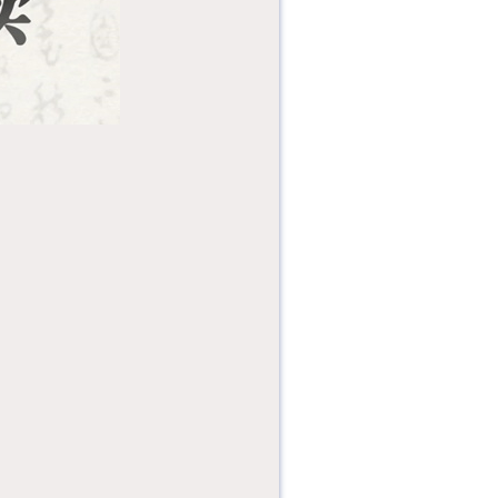
为什么人们会结绳记
事？为什么会发明文
字？从图画、符号到
数字记录，...
一趟隔着黃沙与历史
对望、一场为奇观惊
叹的视觉盛宴。一趟
踩着尘土与...