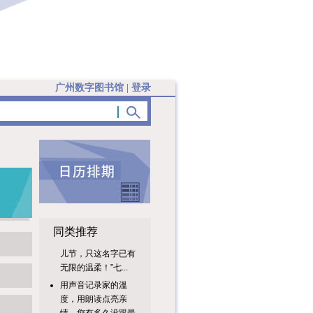
广州数字图书馆
|
登录
亲爱的读者朋
同类推荐
友：“七月七，是女
儿节，只这名字已有
无限的温柔！”七...
用声音记录家的溫
度，用朗读点亮亲
情。您有多久没跟最