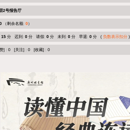
层2号报告厅
0
（剩余名额:
0
）
:
15
分 迟到:
0
分 请假:
0
分 未到:
0
分 早退:
0
分 (
负数表示扣分
)
赞]
:
0
[关注]
:
0
[收藏]
:
0