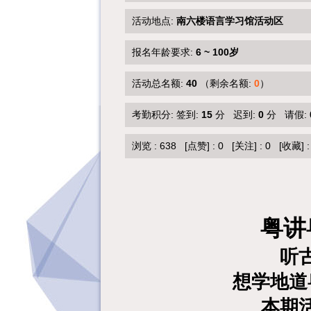
活动地点:
南六楼语言学习馆活动区
报名年龄要求:
6 ~ 100岁
活动总名额:
40
（剩余名额:
0
）
考勤积分: 签到:
15
分 迟到:
0
分 请假:
浏览 :
638
[点赞]
:
0
[关注]
:
0
[收藏]
粤讲
听
想学地道
本期