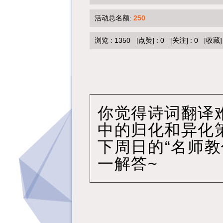
活动总名额:
250
浏览 :
1350
[点赞]
:
0
[关注]
:
0
[收藏]
你觉得诗词翻译
中的归化和异化
下周日的
“名师教
一解答
~