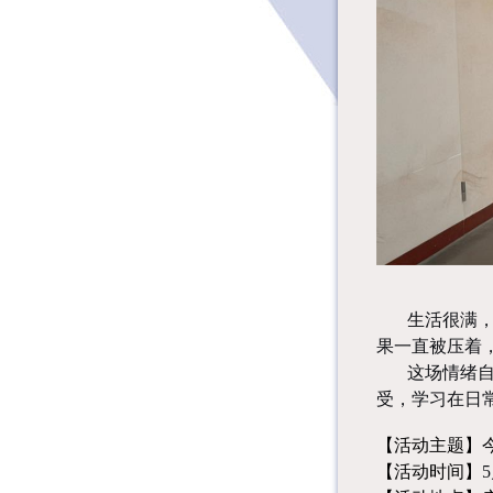
生活很满
果一直被压着
这场情绪
受，学习在日
【活动主题】
【活动时间】
5