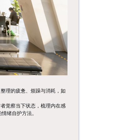
字？从图画、符号到
数字记录，...
一趟隔着黃沙与历史
对望、一场为奇观惊
叹的视觉盛宴。一趟
踩着尘土与...
亲爱的读者朋
友：“七月七，是女
儿节，只这名字已有
无限的温柔！”七...
及整理的疲惫、烦躁与消耗，如
与者觉察当下状态，梳理内在感
的情绪自护方法。