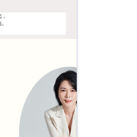
态，
法。