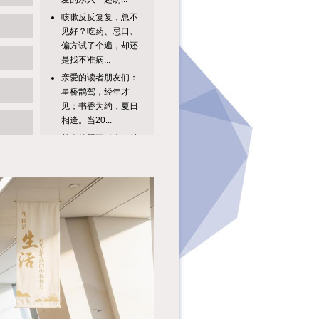
咳嗽反反复复，总不
见好？吃药、忌口、
偏方试了个遍，却还
是找不准病...
亲爱的读者朋友们：
星桥鹊驾，经年才
见；书香为约，夏日
相逢。当20...
单人答题不过瘾？精
彩升级，趣味加倍！
8月广图专属双人知
识达人挑战...
亲爱的读者朋友
们：“纤云弄巧，飞
星传恨，银汉迢迢暗
度。”秦观笔下...
继今年第一季度举办
的“穗阅美声”系列活
动之“她之声——生
命的回响...
为什么人们会结绳记
事？为什么会发明文