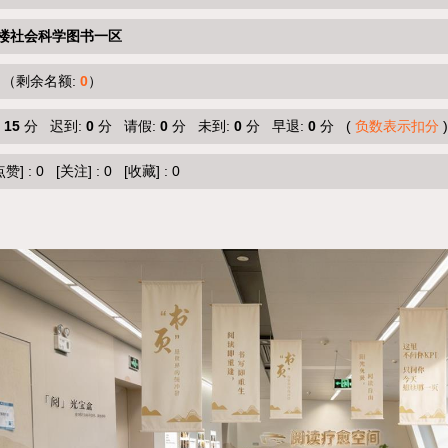
楼社会科学图书一区
（剩余名额:
0
）
:
15
分 迟到:
0
分 请假:
0
分 未到:
0
分 早退:
0
分 (
负数表示扣分
)
点赞]
:
0
[关注]
:
0
[收藏]
:
0