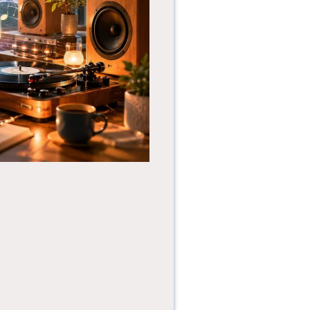
阅见美好·一席一季
——在书香中喝懂广
州的四季。“阅见四
季·花城茶...