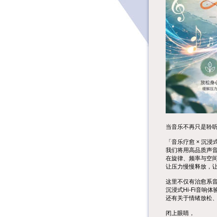
当音乐不再只是聆
「音乐疗愈 × 沉
我们将用高品质声
在旋律、频率与空
让压力慢慢释放，
这里不仅有治愈系
沉浸式Hi-Fi音响体
还有关于情绪放松
闭上眼睛，