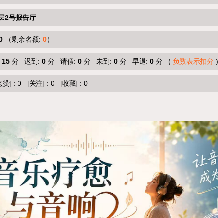
层2号报告厅
0
（剩余名额:
0
）
:
15
分 迟到:
0
分 请假:
0
分 未到:
0
分 早退:
0
分 (
负数表示扣分
)
点赞]
:
0
[关注]
:
0
[收藏]
:
0