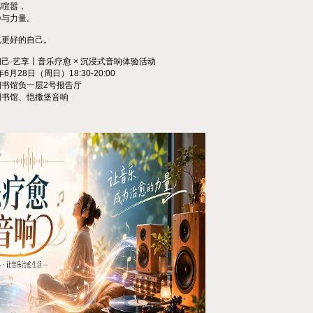
离喧嚣，
静与力量。
见更好的自己。
己·艺享丨音乐疗愈 × 沉浸式音响体验活动
月28日（周日）18:30-20:00
书馆负一层2号报告厅
图书馆、恺撒堡音响