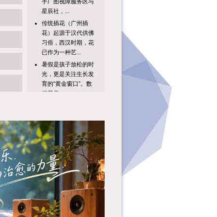
星辰社，...
传统插花（广州插
花）起源于汉代供佛
习俗，西汉时期，花
已作为一种艺...
暑假是孩子放松的时
光，更是关注生长发
育的“黄金窗口”。数
据显示，...
书香深处“阅己”，非
遗韵里“栖心”。处暑
将至，暑气渐消，金
商之气...
别补短板了放大优
势，才是正解！一场
讲座，三个收获:①
一本书的智慧...
很多家长都有这样的
疑惑：为什么大部分
孩子天生痴迷恐龙、
昆虫这类奇...