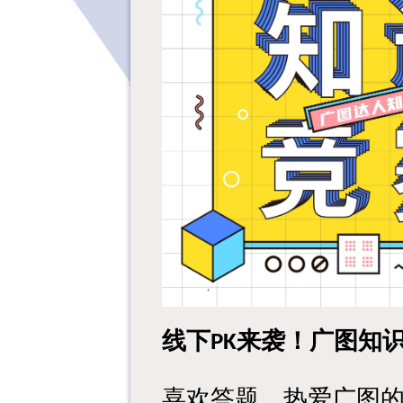
线下
来袭！
广图知
PK
喜欢答题、热爱
广图