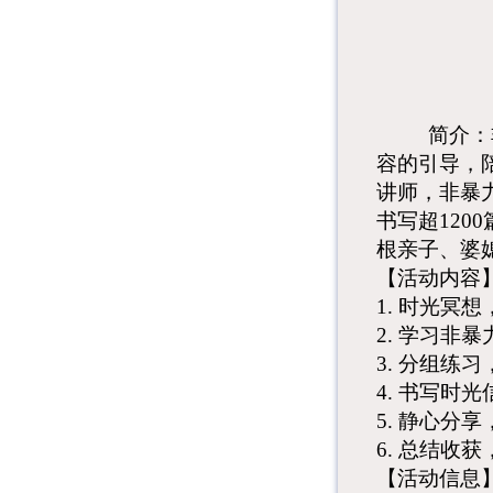
简介：
容的引导，
讲师，非暴
书写超
12
根亲子、婆
【活动内容
1. 时光冥
2. 学习非
3. 分组练
4. 书写时
5. 静心分
6. 总结收
【
活动信息