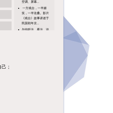
一方戏台，一半嬉
笑，一半沧桑。影片
《戏台》故事讲述于
民国初年京...
与你听法、看法、说
法，探寻解法、想
法、做法，相约最美
慈善空间︱公...
为切实保障视力残疾
人平等参与公共文化
生活、平等享有艺术
发展机会的...
自己；
《陋室铭》先后入选
人教版七年级下册、
八年级上册语文教
材，常与《爱...
电影版《寻秦记》是
一部2026年由吴炫
辉、黎震龙执导的动
作电影。...
出门看不懂公交站