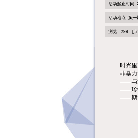
活动起止时间: 202
活动地点:
负一
浏览 :
299
[点
时光里
非暴力
——
与
——珍
——期