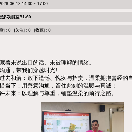
6-06-13 14:30 ~ 17:00
层多功能室B1-60
赞]
:
0
[关注]
:
0
[收藏]
:
0
藏着未说出口的话、未被理解的情绪。
沟通，带我们穿越时光
!
过去和解：放下遗憾、愧疚与指责，温柔拥抱曾经的
惜当下：用善意沟通，留住此刻的温暖与真诚；
许未来：以理解与尊重，铺垫温柔的前行之路。