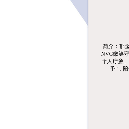
简介：
郁
NVC微笑
个人疗愈、
予”，