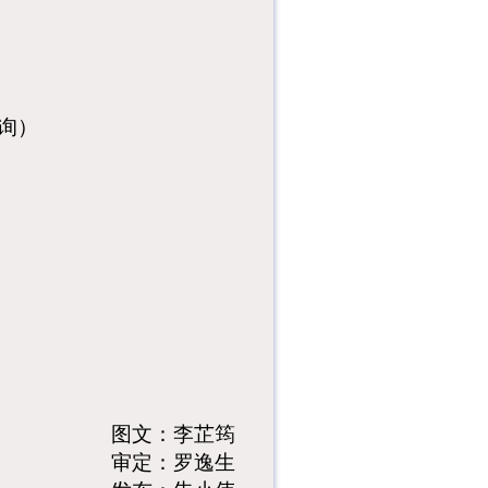
询）
图文：李芷筠
审定：罗逸生