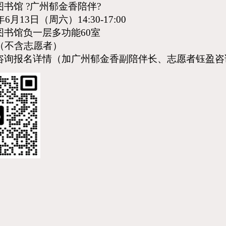
图书馆
?广州郁金香陪伴?
年6
月
13
日（周
六
）
14:30-17:00
图书馆负一层
多功能
60室
人（不含志愿者）
咨询报名
详情
（加广州郁金香副陪伴长、志愿者钰盈咨