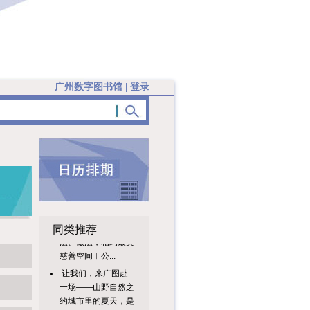
广州数字图书馆
|
登录
与你听法、看法、说
法，探寻解法、想
同类推荐
法、做法，相约最美
慈善空间︱公...
让我们，来广图赴
一场——山野自然之
约城市里的夏天，是
空调、屏幕...