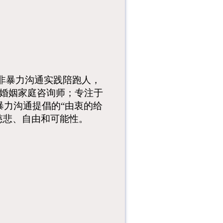
牌？买药看不清说明
书？读书需要旁人逐
字朗读？受...
与你听法、看法、说
法，探寻解法、想
法、做法，相约最美
慈善空间︱公...
非暴力沟通实践陪跑人，
1934年10月，中央
红军从于都出发，跨
/婚姻家庭咨询师；专注于
越11省、翻越18座
力沟通提倡的“由衷的给
大...
慈悲、自由和可能性。