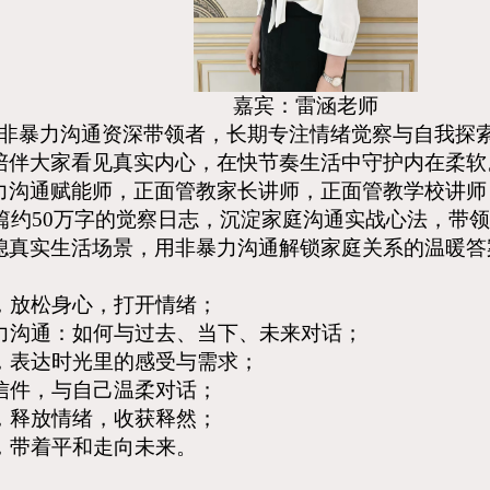
嘉宾：雷涵老师
非暴力沟通资深带领者，长期专注情绪觉察与自我探
陪伴大家看见真实内心，在快节奏生活中守护内在柔软
力沟通赋能师，正面管教家长讲师，正面管教学校讲师
00篇约50万字的觉察日志，沉淀家庭沟通实战心法，带
媳真实生活场景，用非暴力沟通解锁家庭关系的温暖答
】
想，放松身心，打开情绪；
暴力沟通：如何与过去、当下、未来对话；
习，表达时光里的感受与需求；
光信件，与自己温柔对话；
享，释放情绪，收获释然；
获，带着平和走向未来。
】